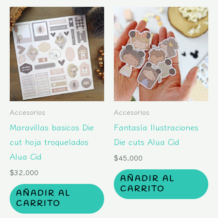
Accesorios
Accesorios
Maravillas basicos Die
Fantasía Ilustraciones
cut hoja troquelados
Die cuts Alua Cid
Alua Cid
$
45,000
$
32,000
AÑADIR AL
CARRITO
AÑADIR AL
CARRITO