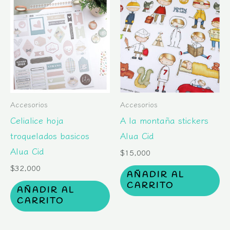
Accesorios
Accesorios
Celialice hoja
A la montaña stickers
troquelados basicos
Alua Cid
Alua Cid
$
15,000
$
32,000
AÑADIR AL
CARRITO
AÑADIR AL
CARRITO